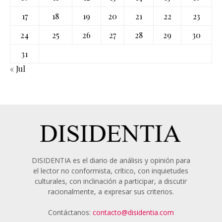
17
18
19
20
21
22
23
24
25
26
27
28
29
30
31
« Jul
DISIDENTIA es el diario de análisis y opinión para
el lector no conformista, crítico, con inquietudes
culturales, con inclinación a participar, a discutir
racionalmente, a expresar sus criterios.
Contáctanos:
contacto@disidentia.com