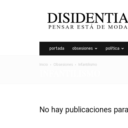
Disidentia
portada
obsesiones
política
Inicio
Obsesiones
Infantilismo
INFANTILISMO
No hay publicaciones par