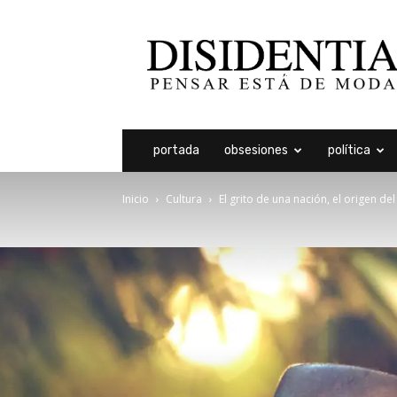
Disidentia
portada
obsesiones
política
Inicio
Cultura
El grito de una nación, el origen de