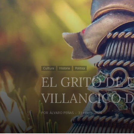
Cultura
Historia
Política
EL GRITO DE 
VILLANCICO 
POR
ÁLVARO PEÑAS
-
31 enero, 2024