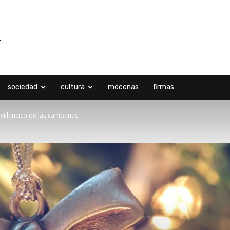
sociedad
cultura
mecenas
firmas
l villancico de las campanas