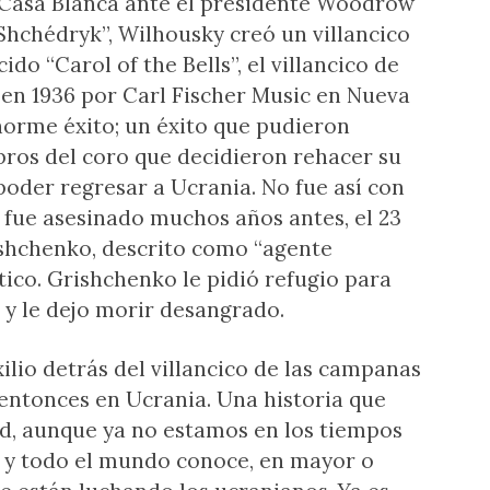
a Casa Blanca ante el presidente Woodrow
Shchédryk”, Wilhousky creó un villancico
ido “Carol of the Bells”, el villancico de
 en 1936 por Carl Fischer Music en Nueva
norme éxito; un éxito que pudieron
bros del coro que decidieron rehacer su
poder regresar a Ucrania. No fue así con
 fue asesinado muchos años antes, el 23
ishchenko, descrito como “agente
ico. Grishchenko le pidió refugio para
ó y le dejo morir desangrado.
xilio detrás del villancico de las campanas
 entonces en Ucrania. Una historia que
dad, aunque ya no estamos en los tiempos
s y todo el mundo conoce, en mayor o