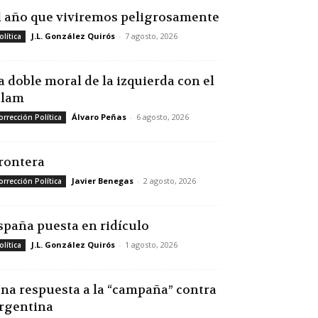
l año que viviremos peligrosamente
J.L. González Quirós
-
7 agosto, 2026
olítica
a doble moral de la izquierda con el
slam
Álvaro Peñas
-
6 agosto, 2026
orrección Política
rontera
Javier Benegas
-
2 agosto, 2026
orrección Política
spaña puesta en ridículo
J.L. González Quirós
-
1 agosto, 2026
olítica
na respuesta a la “campaña” contra
rgentina