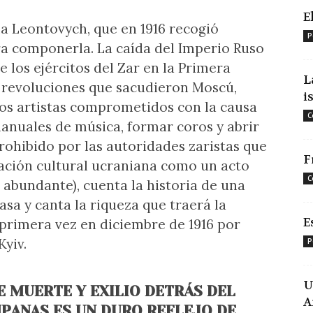
E
a Leontovych, que en 1916 recogió
P
ra componerla. La caída del Imperio Ruso
de los ejércitos del Zar en la Primera
L
 revoluciones que sacudieron Moscú,
i
os artistas comprometidos con la causa
C
manuales de música, formar coros y abrir
rohibido por las autoridades zaristas que
F
ación cultural ucraniana como un acto
C
 abundante), cuenta la historia de una
sa y canta la riqueza que traerá la
E
primera vez en diciembre de 1916 por
Kyiv.
P
U
E MUERTE Y EXILIO DETRÁS DEL
A
MPANAS ES UN DURO REFLEJO DE