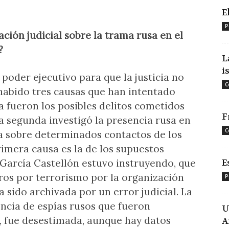
E
P
ación judicial sobre la trama rusa en el
?
L
i
 poder ejecutivo para que la justicia no
C
 habido tres causas que han intentado
a fueron los posibles delitos cometidos
F
a segunda investigó la presencia rusa en
C
a sobre determinados contactos de los
rimera causa es la de los supuestos
 García Castellón estuvo instruyendo, que
E
ros por terrorismo por la organización
P
 sido archivada por un error judicial. La
encia de espías rusos que fueron
U
7, fue desestimada, aunque hay datos
A