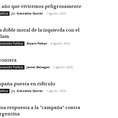
l año que viviremos peligrosamente
J.L. González Quirós
-
7 agosto, 2026
olítica
a doble moral de la izquierda con el
slam
Álvaro Peñas
-
6 agosto, 2026
orrección Política
rontera
Javier Benegas
-
2 agosto, 2026
orrección Política
spaña puesta en ridículo
J.L. González Quirós
-
1 agosto, 2026
olítica
na respuesta a la “campaña” contra
rgentina