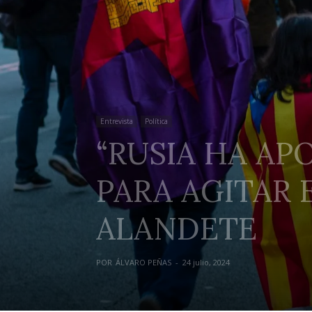
Entrevista
Política
“RUSIA HA A
PARA AGITAR E
ALANDETE
POR
ÁLVARO PEÑAS
-
24 julio, 2024