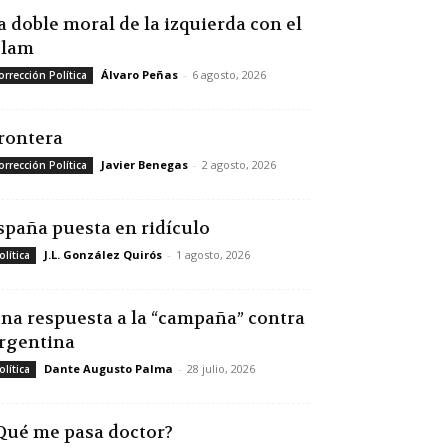
a doble moral de la izquierda con el
slam
Álvaro Peñas
-
6 agosto, 2026
orrección Política
rontera
Javier Benegas
-
2 agosto, 2026
orrección Política
spaña puesta en ridículo
J.L. González Quirós
-
1 agosto, 2026
olítica
na respuesta a la “campaña” contra
rgentina
Dante Augusto Palma
-
28 julio, 2026
olítica
Qué me pasa doctor?