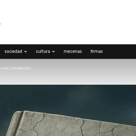
sociedad
cultura
mecenas
firmas
a sin Constitución