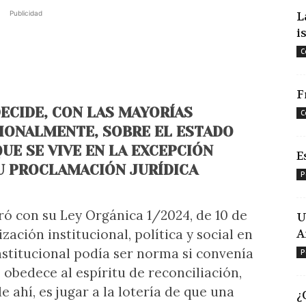
Publicidad
L
i
C
F
DECIDE, CON LAS MAYORÍAS
C
IONALMENTE, SOBRE EL ESTADO
QUE SE VIVE EN LA EXCEPCIÓN
E
U PROCLAMACIÓN JURÍDICA
P
tró con su Ley Orgánica 1/2024, de 10 de
U
zación institucional, política y social en
A
nstitucional podía ser norma si convenía
P
obedece al espíritu de reconciliación,
e ahí, es jugar a la lotería de que una
¿