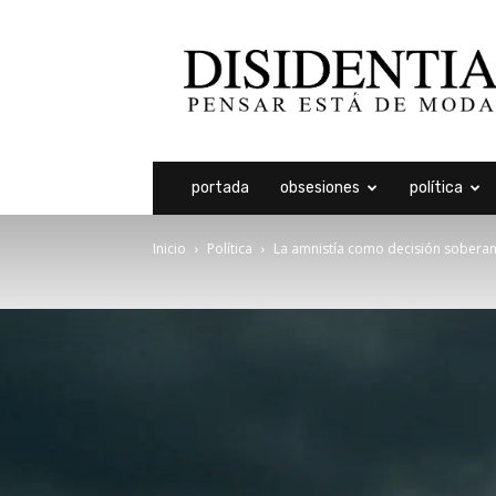
Disidentia
portada
obsesiones
política
Inicio
Política
La amnistía como decisión soberan