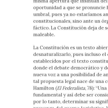
misma apertura que insinúan del 
oportunidad a que se pronuncie E
umbral, pues ya no estaríamos an
constitucionales, sino ante un ó
fáctico. La Constitución deja de 
maleable.
La Constitución es un texto abiert
desnaturalizarlo, pues incluso el
establecidos por el texto constit
donde el debate democrático y d
nueva voz a una posibilidad de a
tal propuesta legal nace de una 
Hamilton (
El Federalista
, 78): “Un
fundamental y así debe ser consid
por lo tanto, determinar su signi