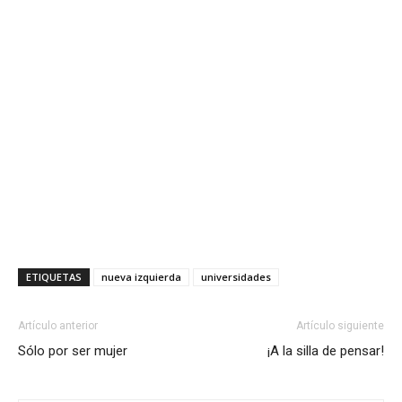
ETIQUETAS
nueva izquierda
universidades
Artículo anterior
Artículo siguiente
Sólo por ser mujer
¡A la silla de pensar!