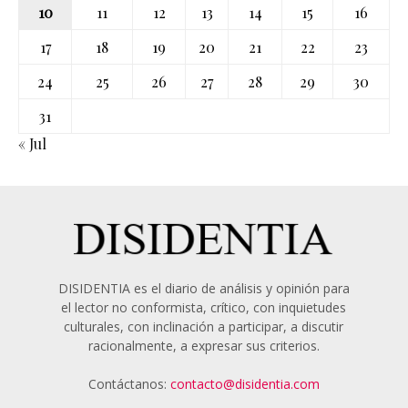
10
11
12
13
14
15
16
17
18
19
20
21
22
23
24
25
26
27
28
29
30
31
« Jul
DISIDENTIA es el diario de análisis y opinión para
el lector no conformista, crítico, con inquietudes
culturales, con inclinación a participar, a discutir
racionalmente, a expresar sus criterios.
Contáctanos:
contacto@disidentia.com