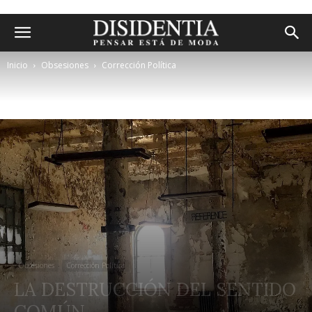
Inicio
Obsesiones
Corrección Política
Obsesiones
Corrección Política
LA DESTRUCCIÓN DEL SENTIDO
COMÚN