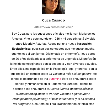
Cuca Casado
https://www.cucacasado.com/
Soy Cuca, para las cuestiones oficiales me llaman María de los
Ángeles. Vine a este mundo en 1986 y mi corazón está dividido
entre Madrid y Asturias. Abogo por una nueva
Ilustración
Evolucionista
, pues son dos conceptos que me gustan mucho,
cuanto más si van juntos. Diplomada en enfermería, llevo cerca
de 20 años dedicada a la enfermería de urgencias. Mi profesión
la he ido compaginando con la docencia y con diversos estudios.
Entre ellos, me especialicé en la Psicología legal y forense, con la
que realicé un estudio sobre
La violencia más allá del género
. He
tenido la oportunidad de ir a
Euromind
(foro de encuentros sobre
ciencia y humanismo en el Parlamento Europeo), donde he
asistido a los encuentros
«Mujeres fuertes, hombres débiles»
,
«Understanding Intimate Partner Violence against Men»
,
«Manipulators: psychology of toxic influences»
y
«Los dilemas
del progreso»
. Coautora del libro «Desmontando el feminismo