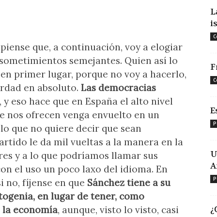
L
i
C
piense que, a continuación, voy a elogiar
sometimientos semejantes. Quien así lo
F
, en primer lugar, porque no voy a hacerlo,
C
erdad en absoluto.
Las democracias
, y eso hace que en España el alto nivel
E
 se nos ofrecen venga envuelto en un
P
 lo que no quiere decir que sean
artido le da mil vueltas a la manera en la
U
eres y a lo que podríamos llamar sus
A
on el uso un poco laxo del idioma. En
P
i no, fíjense en que
Sánchez tiene a su
togenia, en lugar de tener, como
e la economía
, aunque, visto lo visto, casi
¿