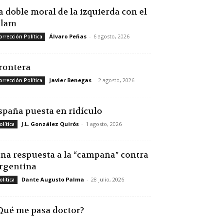
a doble moral de la izquierda con el
slam
Álvaro Peñas
-
6 agosto, 2026
orrección Política
rontera
Javier Benegas
-
2 agosto, 2026
orrección Política
spaña puesta en ridículo
J.L. González Quirós
-
1 agosto, 2026
olítica
na respuesta a la “campaña” contra
rgentina
Dante Augusto Palma
-
28 julio, 2026
olítica
Qué me pasa doctor?