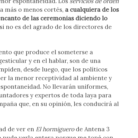
enor espontaneidad. Los
servicios de orden
ma más o menos cortés,
a cualquiera de los
encanto de las ceremonias diciendo lo
 si no es del agrado de los directores de
ento que produce el someterse a
 gesticular y en el hablar, son de una
mpiden, desde luego, que los políticos
ner la menor receptividad al ambiente y
espontaneidad. No llevarán uniformes,
untadores y expertos de toda laya para
paña que, en su opinión, les conducirá al
ad de ver en
El hormiguero
de Antena 3
no pude verla entera porque me topé con