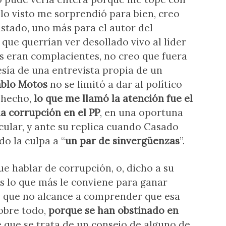
 lo visto me sorprendió para bien, creo
istado, uno más para el autor del
que querrían ver desollado vivo al líder
s eran complacientes, no creo que fuera
esía de una entrevista propia de un
ablo Motos
no se limitó a dar al político
 hecho,
lo que me llamó la atención fue el
a corrupción en el PP
, en una oportuna
cular, y ante su replica cuando Casado
o la culpa a “
un par de sinvergüenzas
”.
e hablar de corrupción, o, dicho a su
es lo que más le conviene para ganar
s que no alcance a comprender que esa
sobre todo,
porque se han obstinado en
e que se trata de un consejo de alguno de