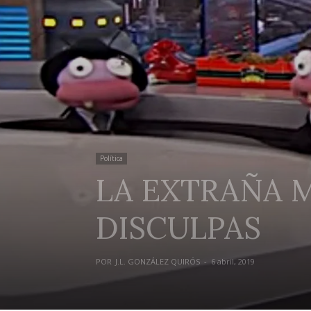
Política
LA EXTRAÑA M
DISCULPAS
POR
J.L. GONZÁLEZ QUIRÓS
-
6 abril, 2019