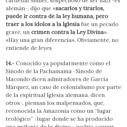
cardenal Müller, sospechoso de ser nazi -es
alemán-, dijo que «
sacarlos y tirarlos,
puede ir contra de la ley humana, pero
traer a los ídolos a la Iglesia
fue un pecado
grave, un
crimen contra la Ley Divina
».
«Hay una gran diferencia». Obviamente, no
entiende de leyes
14.-
Conocido ya popularmente como el
Sínodo de la Pachamama -Sínodo de
Macondo dicen admiradores de García
Márquez, un caso de colonialismo por parte
de la espiritual Iglesia alemana, dicen
otros-, piensan los malpensados, que,
reconocida la Amazonia como un “lugar
teológico” -lugar donde se ha producido
una epifanía de lo divino-, podría ocurrir