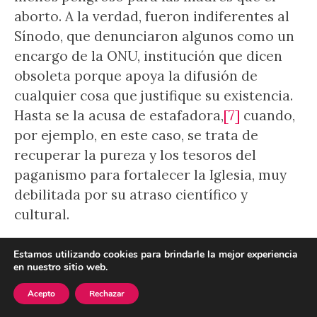
aborto. A la verdad, fueron indiferentes al
Sínodo, que denunciaron algunos como un
encargo de la ONU, institución que dicen
obsoleta porque apoya la difusión de
cualquier cosa que justifique su existencia.
Hasta se la acusa de estafadora,
[7]
cuando,
por ejemplo, en este caso, se trata de
recuperar la pureza y los tesoros del
paganismo para fortalecer la Iglesia, muy
debilitada por su atraso científico y
cultural.
Los interrogantes eran muchos. ¿Se debería
Estamos utilizando cookies para brindarle la mejor experiencia
en nuestro sitio web.
proclamará
urbi et
orbi
la divinidad de la
Naturaleza,
Mater natura, Gaia,
Acepto
Rechazar
Pachamamma
? ¿Pagarían los gastos las