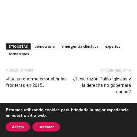
ETIQUETAS
democracia
emergencia climática
expertos
tecnócratas
Artículo anterior
Artículo siguiente
«Fue un enorme error abrir las
¿Tenía razón Pablo Iglesias y
fronteras en 2015»
la derecha no gobernará
nunca?
Estamos utilizando cookies para brindarle la mejor experiencia
en nuestro sitio web.
Acepto
Rechazar