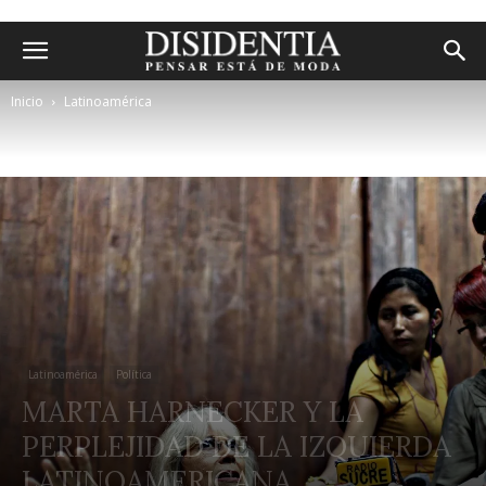
Inicio
Latinoamérica
Latinoamérica
Política
MARTA HARNECKER Y LA
PERPLEJIDAD DE LA IZQUIERDA
LATINOAMERICANA