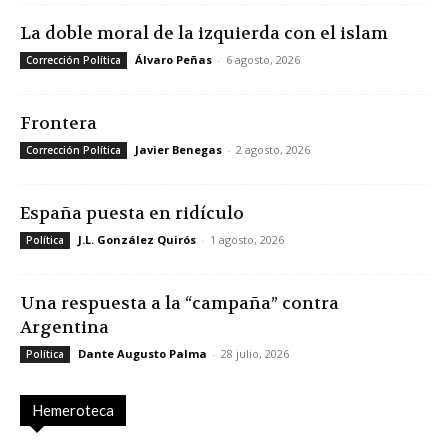
La doble moral de la izquierda con el islam
Álvaro Peñas
-
6 agosto, 2026
Corrección Política
Frontera
Javier Benegas
-
2 agosto, 2026
Corrección Política
España puesta en ridículo
J.L. González Quirós
-
1 agosto, 2026
Política
Una respuesta a la “campaña” contra
Argentina
Dante Augusto Palma
-
28 julio, 2026
Política
Hemeroteca