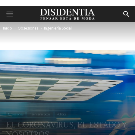
Inicio
Obsesiones
Ingeniería Social
Obsesiones
Ingeniería Social
Política
EL CORONAVIRUS, EL ESTADO Y
NOSOTROS