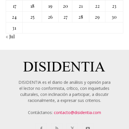
17
18
19
20
21
22
23
24
25
26
27
28
29
30
31
« Jul
DISIDENTIA es el diario de análisis y opinión para
el lector no conformista, crítico, con inquietudes
culturales, con inclinación a participar, a discutir
racionalmente, a expresar sus criterios.
Contáctanos:
contacto@disidentia.com