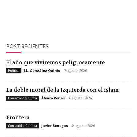
POST RECIENTES
El año que viviremos peligrosamente
J.L. González Quirós
-
7 agosto, 2026
Política
La doble moral de la izquierda con el islam
Álvaro Peñas
-
6 agosto, 2026
Corrección Política
Frontera
Javier Benegas
-
2 agosto, 2026
Corrección Política