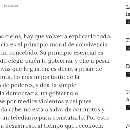
Publicidad
L
i
C
 cielos, hay que volver a explicarlo todo.
F
ia es el principio moral de convivencia
C
a concebido. Su principio esencial es
e elegir quién le gobierna, y ello a pesar
E
vas que le gusten, es decir, a pesar de
P
oluta. Lo más importante de la
 de poderes, y dos, la simple
U
 la democracia, un gobierno o
A
e por medios violentos y así pues
P
da cabe, no está a salvo de corruptos y
un telediario para constatarlo. Por esto
ma desastroso, al tiempo que reconocía
¿