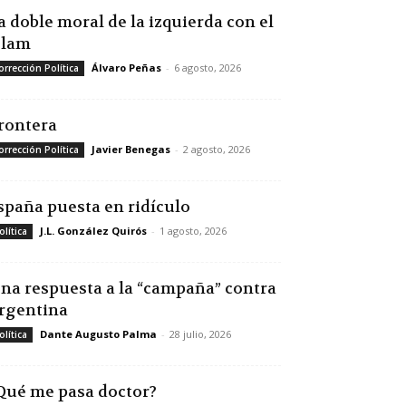
a doble moral de la izquierda con el
slam
Álvaro Peñas
-
6 agosto, 2026
orrección Política
rontera
Javier Benegas
-
2 agosto, 2026
orrección Política
spaña puesta en ridículo
J.L. González Quirós
-
1 agosto, 2026
olítica
na respuesta a la “campaña” contra
rgentina
Dante Augusto Palma
-
28 julio, 2026
olítica
Qué me pasa doctor?