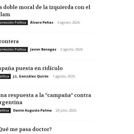
a doble moral de la izquierda con el
slam
Álvaro Peñas
-
6 agosto, 2026
orrección Política
rontera
Javier Benegas
-
2 agosto, 2026
orrección Política
spaña puesta en ridículo
J.L. González Quirós
-
1 agosto, 2026
olítica
na respuesta a la “campaña” contra
rgentina
Dante Augusto Palma
-
28 julio, 2026
olítica
Qué me pasa doctor?