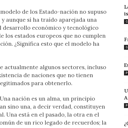
L
l modelo de los Estado-nación no supuso
i
 y aunque sí ha traído aparejada una
C
al desarrollo económico y tecnológico
a de los estados europeos que no cumplen
F
ción. ¿Significa esto que el modelo ha
C
E
e actualmente algunos sectores, incluso
P
existencia de naciones que no tienen
 legitimados para obtenerlo.
U
A
Una nación es un alma, un principio
an sino una, a decir verdad, constituyen
P
al. Una está en el pasado, la otra en el
común de un rico legado de recuerdos; la
¿