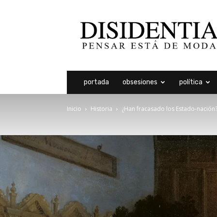
Disidentia
portada
obsesiones
política
Inicio
Historia
¿Han fracasado los Estado-nación