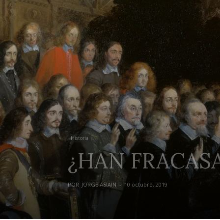
Historia
¿HAN FRACAS
POR
JORGE ASIAIN
-
10 octubre, 2019