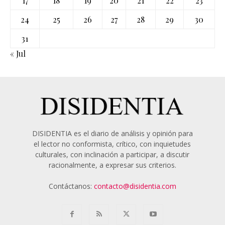
17
18
19
20
21
22
23
24
25
26
27
28
29
30
31
« Jul
DISIDENTIA es el diario de análisis y opinión para
el lector no conformista, crítico, con inquietudes
culturales, con inclinación a participar, a discutir
racionalmente, a expresar sus criterios.
Contáctanos:
contacto@disidentia.com