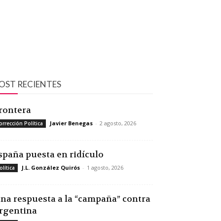
OST RECIENTES
rontera
Javier Benegas
-
2 agosto, 2026
orrección Política
spaña puesta en ridículo
J.L. González Quirós
-
1 agosto, 2026
olítica
na respuesta a la “campaña” contra
rgentina