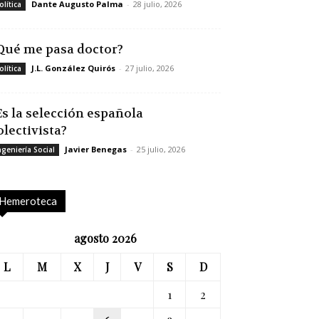
Dante Augusto Palma
-
28 julio, 2026
olítica
Qué me pasa doctor?
J.L. González Quirós
-
27 julio, 2026
olítica
Es la selección española
olectivista?
Javier Benegas
-
25 julio, 2026
ngeniería Social
Hemeroteca
agosto 2026
L
M
X
J
V
S
D
1
2