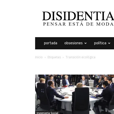
Disidentia
portada
obsesiones
política
Inicio
Etiquetas
Transición ecológica
etiqueta: transición ec
Ingeniería Social