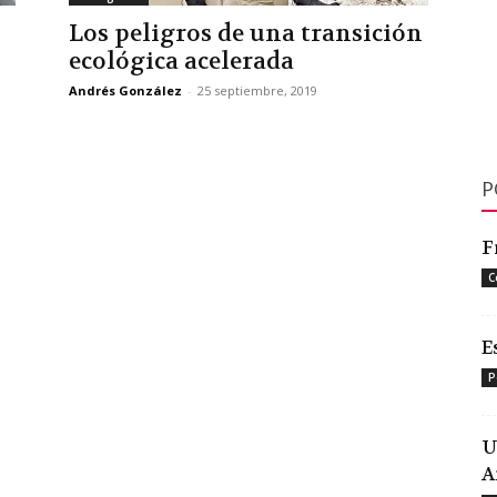
Los peligros de una transición
ecológica acelerada
Andrés González
-
25 septiembre, 2019
P
F
C
E
P
U
A