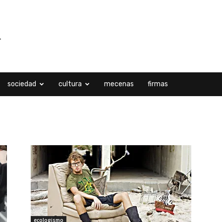
sociedad
cultura
mecenas
firmas
ológica
ecologismo