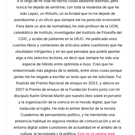
A lo largo de mi vida he hecho cosas bastante distintas, pero
nunca he dejado de sentirme, con toda la modestia de que he
sido capaz, un filósofo, un actividad que no ha dejado de
asombrarme y un oficio que siempre me ha parecido inverosímil.
Para darle un aire de normalidad, he sido profesor de la UCM,
catedrático de Instituto, investigador del Instituto de Filosofía del
CSIC, y acabo de jubilarme en la URJC. He publicado unos
cuantos libros y centenares de artículos sobre cuestiones que me
resultaban intrigantes y en las que pensaba que podría aportar
algo a mis selectos lectores, es decir que siempre he sido una
especie de híbrido entre optimista e iluso. Creo que he
emborronado más páginas de lo debido, entre otras cosas porque
jamás me he negado a escribir un texto que se me solicitase. Fui
finalista del Premio Nacional de ensayo en 2003, y obtuve en
2007 el Premio de ensayo de la Fundación Everis junto con mi
discípulo Karim Gherab Martín por nuestro libro sobre el porvenir
y la organización de la ciencia en el mundo digital, que fue
traducido al inglés. He sido el primer director de la revista
Cuadernos de pensamiento político, y he mantenido una
presencia habitual en algunos medios de comunicación y en el
entorno digital sobre cuestiones de actualidad en el ámbito de la
cultura, la tecnología y la política.
Esta es mi página web