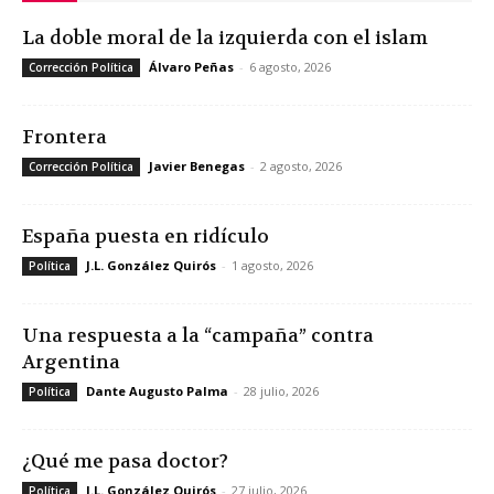
La doble moral de la izquierda con el islam
Álvaro Peñas
-
6 agosto, 2026
Corrección Política
Frontera
Javier Benegas
-
2 agosto, 2026
Corrección Política
España puesta en ridículo
J.L. González Quirós
-
1 agosto, 2026
Política
Una respuesta a la “campaña” contra
Argentina
Dante Augusto Palma
-
28 julio, 2026
Política
¿Qué me pasa doctor?
J.L. González Quirós
-
27 julio, 2026
Política