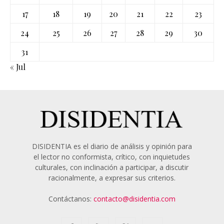
17
18
19
20
21
22
23
24
25
26
27
28
29
30
31
« Jul
DISIDENTIA es el diario de análisis y opinión para
el lector no conformista, crítico, con inquietudes
culturales, con inclinación a participar, a discutir
racionalmente, a expresar sus criterios.
Contáctanos:
contacto@disidentia.com