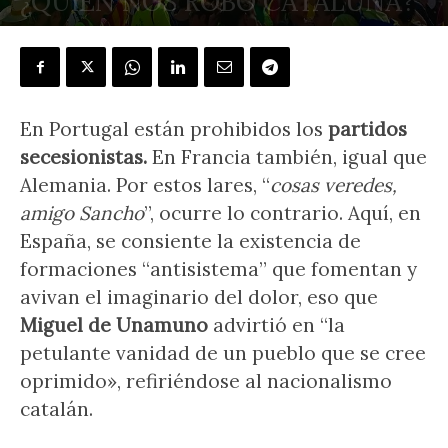
¿QUIÉN NOS ROBÓ CATALUÑA?
POR
MARÍA TERESA GONZÁLEZ CORTÉS
-
20 abril, 2018
En Portugal están prohibidos los
partidos
secesionistas.
En Francia también, igual que
Alemania. Por estos lares, “
cosas veredes,
amigo Sancho
”, ocurre lo contrario. Aquí, en
España, se consiente la existencia de
formaciones “antisistema” que fomentan y
avivan el imaginario del dolor, eso que
Miguel de Unamuno
advirtió en “la
petulante vanidad de un pueblo que se cree
oprimido», refiriéndose al nacionalismo
catalán.