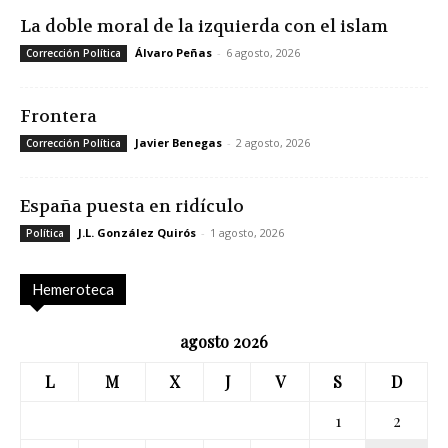
La doble moral de la izquierda con el islam
Álvaro Peñas
-
6 agosto, 2026
Corrección Política
Frontera
Javier Benegas
-
2 agosto, 2026
Corrección Política
España puesta en ridículo
J.L. González Quirós
-
1 agosto, 2026
Política
Hemeroteca
agosto 2026
L
M
X
J
V
S
D
1
2