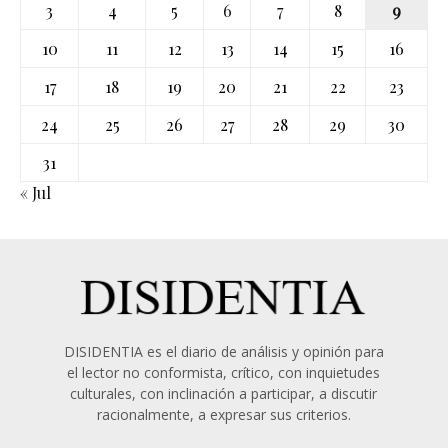
3
4
5
6
7
8
9
10
11
12
13
14
15
16
17
18
19
20
21
22
23
24
25
26
27
28
29
30
31
« Jul
DISIDENTIA es el diario de análisis y opinión para
el lector no conformista, crítico, con inquietudes
culturales, con inclinación a participar, a discutir
racionalmente, a expresar sus criterios.