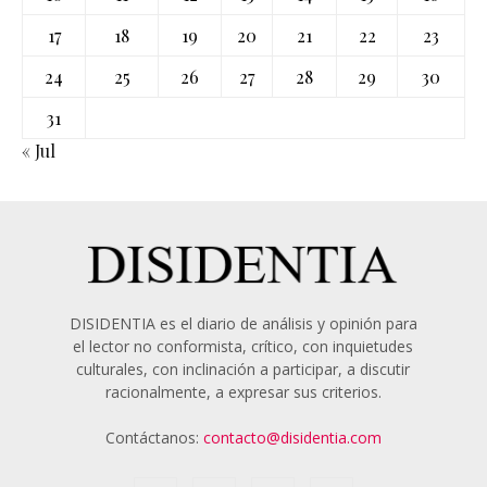
17
18
19
20
21
22
23
24
25
26
27
28
29
30
31
« Jul
DISIDENTIA es el diario de análisis y opinión para
el lector no conformista, crítico, con inquietudes
culturales, con inclinación a participar, a discutir
racionalmente, a expresar sus criterios.
Contáctanos:
contacto@disidentia.com