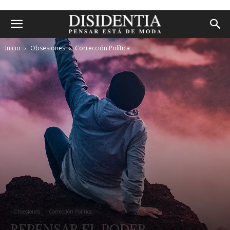
Inicio
Obsesiones
Corrección Política
Obsesiones
Corrección Política
REPENSAR EL PODER