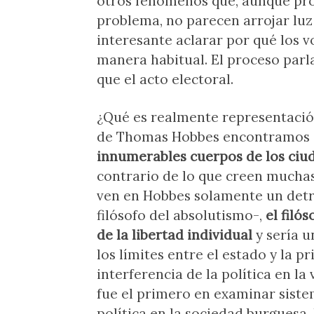
otros fenómenos que, aunque pr
problema, no parecen arrojar luz
interesante aclarar por qué los v
manera habitual. El proceso pa
que el acto electoral.
¿Qué es realmente representación
de Thomas Hobbes encontramos e
innumerables cuerpos de los ciu
contrario de lo que creen mucha
ven en Hobbes solamente un detr
filósofo del absolutismo-,
el filó
de la libertad individual
y sería u
los límites entre el estado y la p
interferencia de la política en l
fue el primero en examinar siste
política en la sociedad burguesa.