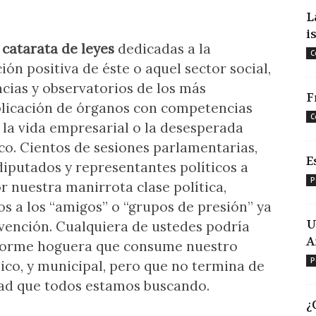
L
i
 catarata de leyes
dedicadas a la
C
ión positiva de éste o aquel sector social,
cias y observatorios de los más
F
plicación de órganos con competencias
C
 la vida empresarial o la desesperada
co. Cientos de sesiones parlamentarias,
E
diputados y representantes políticos a
P
r nuestra manirrota clase política,
 a los “amigos” o “grupos de presión” ya
U
vención. Cualquiera de ustedes podría
A
enorme hoguera que consume nuestro
P
co, y municipal, pero que no termina de
ad que todos estamos buscando.
¿