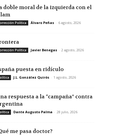
a doble moral de la izquierda con el
slam
Álvaro Peñas
-
6 agosto, 2026
orrección Política
rontera
Javier Benegas
-
2 agosto, 2026
orrección Política
spaña puesta en ridículo
J.L. González Quirós
-
1 agosto, 2026
olítica
na respuesta a la “campaña” contra
rgentina
Dante Augusto Palma
-
28 julio, 2026
olítica
Qué me pasa doctor?