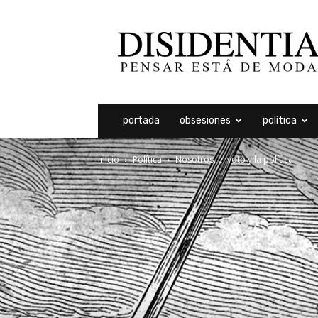
Disidentia
portada
obsesiones
política
Inicio
Política
Nosotros, el voto y la política