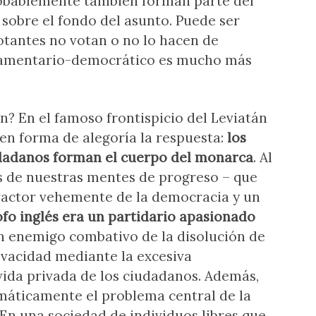
obablemente también forman parte del
 sobre el fondo del asunto. Puede ser
otantes no votan o no lo hacen de
rlamentario-democrático es mucho más
? En el famoso frontispicio del Leviatán
n forma de alegoría la respuesta:
los
dadanos forman el cuerpo del monarca
. Al
s de nuestras mentes de progreso – que
actor vehemente de la democracia y un
sofo inglés era un partidario apasionado
n enemigo combativo de la disolución de
rivacidad mediante la excesiva
a vida privada de los ciudadanos. Además,
máticamente el problema central de la
 En una sociedad de individuos libres que