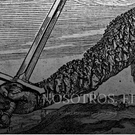
Política
NOSOTROS, EL
POR
LUIS I. GÓMEZ FERNÁNDEZ
-
3 abril, 2019