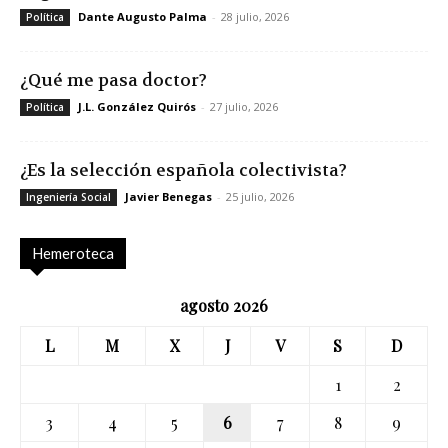
Dante Augusto Palma
-
28 julio, 2026
Política
¿Qué me pasa doctor?
J.L. González Quirós
-
27 julio, 2026
Política
¿Es la selección española colectivista?
Javier Benegas
-
25 julio, 2026
Ingeniería Social
Hemeroteca
agosto 2026
L
M
X
J
V
S
D
1
2
3
4
5
6
7
8
9