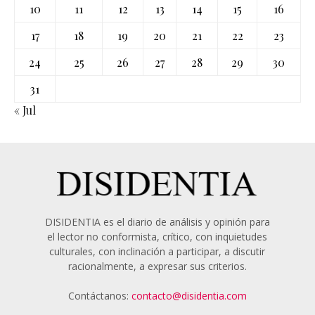
10
11
12
13
14
15
16
17
18
19
20
21
22
23
24
25
26
27
28
29
30
31
« Jul
DISIDENTIA es el diario de análisis y opinión para
el lector no conformista, crítico, con inquietudes
culturales, con inclinación a participar, a discutir
racionalmente, a expresar sus criterios.
Contáctanos:
contacto@disidentia.com