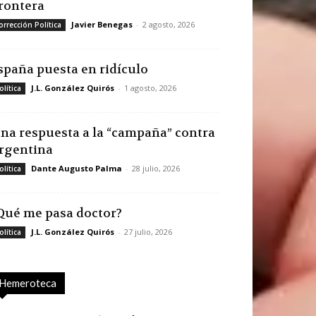
rontera
Javier Benegas
-
2 agosto, 2026
orrección Política
spaña puesta en ridículo
J.L. González Quirós
-
1 agosto, 2026
olítica
na respuesta a la “campaña” contra
rgentina
Dante Augusto Palma
-
28 julio, 2026
olítica
Qué me pasa doctor?
J.L. González Quirós
-
27 julio, 2026
olítica
Hemeroteca