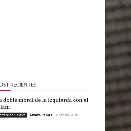
OST RECIENTES
a doble moral de la izquierda con el
slam
Álvaro Peñas
-
6 agosto, 2026
orrección Política