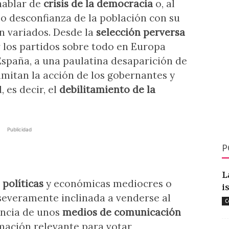
hablar de
crisis de la democracia
o, al
o desconfianza de la población con su
n variados. Desde la
selección perversa
r los partidos sobre todo en Europa
spaña, a una paulatina desaparición de
imitan la acción de los gobernantes y
 es decir, el
debilitamiento de la
Publicidad
P
L
 políticas
y económicas mediocres o
i
severamente inclinada a venderse al
C
uencia de unos
medios de comunicación
mación relevante para votar