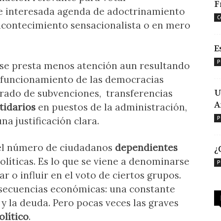
F
 e interesada agenda de adoctrinamiento
C
 acontecimiento sensacionalista o en mero
E
P
 se presta menos atención aun resultando
e funcionamiento de las democracias
urado de subvenciones, transferencias
U
A
tidarios
en puestos de la administración,
P
na justificación clara.
 el número de ciudadanos
dependientes
¿
íticas. Es lo que se viene a denominarse
P
ar o influir en el voto de ciertos grupos.
nsecuencias económicas: una constante
 y la deuda. Pero pocas veces las graves
olítico
.