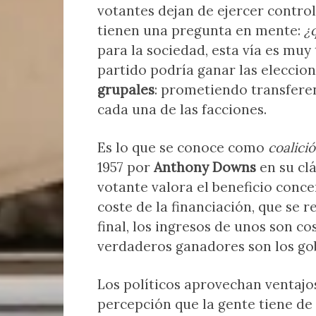
votantes dejan de ejercer control
tienen una pregunta en mente:
¿
para la sociedad, esta vía es muy
partido podría ganar las elecci
grupales
: prometiendo transferen
cada una de las facciones.
Es lo que se conoce como
coalici
1957 por
Anthony Downs
en su cl
votante valora el beneficio conc
coste de la financiación, que se r
final, los ingresos de unos son c
verdaderos ganadores son los go
Los políticos aprovechan ventaj
percepción que la gente tiene d