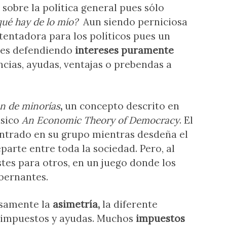
 sobre la política general pues sólo
qué hay de lo mío?
Aun siendo perniciosa
 tentadora para los políticos pues un
ones defendiendo
intereses puramente
cias, ayudas, ventajas o prebendas a
ón de minorías
,
un concepto descrito en
ásico
An Economic Theory of Democracy
. El
entrado en su grupo mientras desdeña el
eparte entre toda la sociedad. Pero, al
ostes para otros, en un juego donde los
bernantes.
osamente la
asimetría,
la diferente
e impuestos y ayudas. Muchos
impuestos