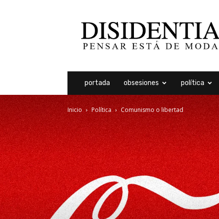
Disidentia
portada
obsesiones
política
Inicio
Política
Comunismo o libertad