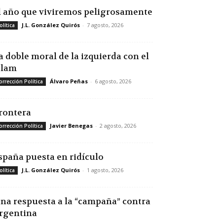
l año que viviremos peligrosamente
J.L. González Quirós
-
7 agosto, 2026
olítica
a doble moral de la izquierda con el
slam
Álvaro Peñas
-
6 agosto, 2026
orrección Política
rontera
Javier Benegas
-
2 agosto, 2026
orrección Política
spaña puesta en ridículo
J.L. González Quirós
-
1 agosto, 2026
olítica
na respuesta a la “campaña” contra
rgentina