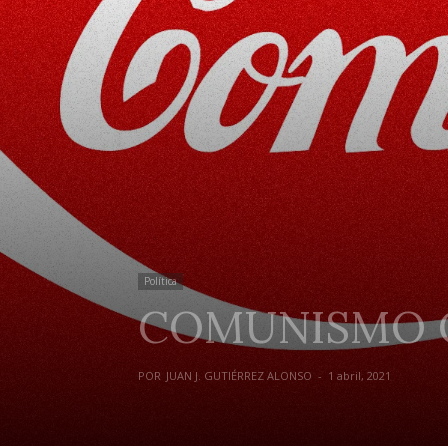
Política
COMUNISMO O
POR
JUAN J. GUTIÉRREZ ALONSO
-
1 abril, 2021