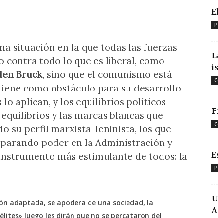
E
P
na situación en la que todas las fuerzas
L
 contra todo lo que es liberal, como
i
den Bruck
, sino que el comunismo está
C
tiene como obstáculo para su desarrollo
lo aplican, y los equilibrios políticos
F
 equilibrios y las marcas blancas que
C
 su perfil marxista-leninista, los que
parando poder en la Administración y
E
 instrumento más estimulante de todos: la
P
U
ón adaptada, se apodera de una sociedad, la
A
lites» luego les dirán que no se percataron del