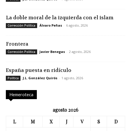
La doble moral de la izquierda con el islam
Álvaro Peñas
-
6 agosto, 2026
Corrección Política
Frontera
Javier Benegas
-
2 agosto, 2026
Corrección Política
España puesta en ridículo
J.L. González Quirós
-
1 agosto, 2026
Política
Hemeroteca
agosto 2026
L
M
X
J
V
S
D