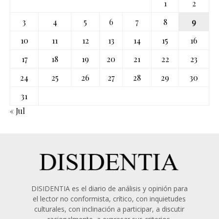
1
2
3
4
5
6
7
8
9
10
11
12
13
14
15
16
17
18
19
20
21
22
23
24
25
26
27
28
29
30
31
« Jul
DISIDENTIA es el diario de análisis y opinión para
el lector no conformista, crítico, con inquietudes
culturales, con inclinación a participar, a discutir