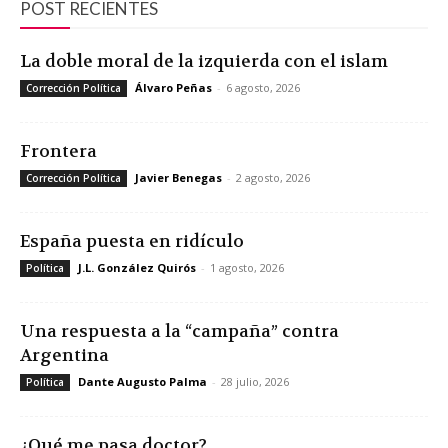
POST RECIENTES
La doble moral de la izquierda con el islam
Álvaro Peñas
-
6 agosto, 2026
Corrección Política
Frontera
Javier Benegas
-
2 agosto, 2026
Corrección Política
España puesta en ridículo
J.L. González Quirós
-
1 agosto, 2026
Política
Una respuesta a la “campaña” contra
Argentina
Dante Augusto Palma
-
28 julio, 2026
Política
¿Qué me pasa doctor?