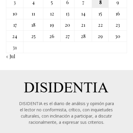
3
4
5
6
7
8
9
10
11
12
13
14
15
16
17
18
19
20
21
22
23
24
25
26
27
28
29
30
31
« Jul
DISIDENTIA es el diario de análisis y opinión para
el lector no conformista, crítico, con inquietudes
culturales, con inclinación a participar, a discutir
racionalmente, a expresar sus criterios.