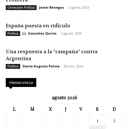
Javier Benegas
-
2 agosto, 2026
Corrección Política
España puesta en ridículo
J.L. González Quirós
-
1 agosto, 2026
Política
Una respuesta a la “campaña” contra
Argentina
Dante Augusto Palma
-
28 julio, 2026
Política
Hemeroteca
agosto 2026
L
M
X
J
V
S
D
1
2