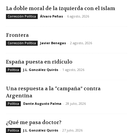
La doble moral de la izquierda con el islam
Álvaro Peñas
-
6 agosto, 2026
Corrección Política
Frontera
Javier Benegas
-
2 agosto, 2026
Corrección Política
España puesta en ridículo
J.L. González Quirós
-
1 agosto, 2026
Política
Una respuesta a la “campaña” contra
Argentina
Dante Augusto Palma
-
28 julio, 2026
Política
¿Qué me pasa doctor?
J.L. González Quirós
-
27 julio, 2026
Política