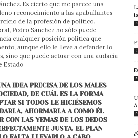
ánchez. Es cierto que me parece una
L
leno reconocimiento a las apabullantes
i
rcicio de la profesión de político.
C
oral, Pedro Sánchez no sólo puede
ia cualquier posición política que
F
nto, aunque ello le lleve a defender lo
C
es, sino que puede actuar con una audacia
e Estado.
E
P
UNA IDEA PRECISA DE LOS MALES
OCIEDAD, DE CUÁL ES LA FORMA
U
PTAR SI TODOS LE HICIÉSEMOS
A
DARLA, AHORMARLA A COMO ÉL
P
AR CON LAS YEMAS DE LOS DEDOS
PERFECTAMENTE JUSTA. EL PLAN
¿
LO FALTA LLEVARLO A CABO