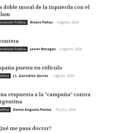
a doble moral de la izquierda con el
slam
Álvaro Peñas
-
6 agosto, 2026
orrección Política
rontera
Javier Benegas
-
2 agosto, 2026
orrección Política
spaña puesta en ridículo
J.L. González Quirós
-
1 agosto, 2026
olítica
na respuesta a la “campaña” contra
rgentina
Dante Augusto Palma
-
28 julio, 2026
olítica
Qué me pasa doctor?