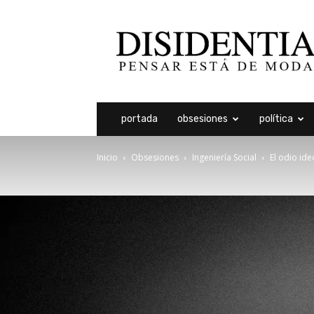
Disidentia
portada
obsesiones
política
Inicio
Obsesiones
Ingeniería Social
El odio ide