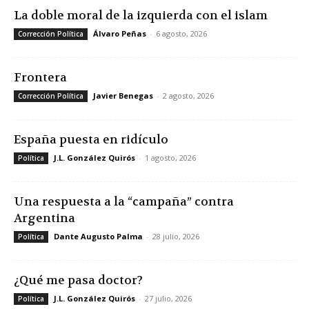
La doble moral de la izquierda con el islam
Álvaro Peñas
-
6 agosto, 2026
Corrección Política
Frontera
Javier Benegas
-
2 agosto, 2026
Corrección Política
España puesta en ridículo
J.L. González Quirós
-
1 agosto, 2026
Política
Una respuesta a la “campaña” contra
Argentina
Dante Augusto Palma
-
28 julio, 2026
Política
¿Qué me pasa doctor?
J.L. González Quirós
-
27 julio, 2026
Política