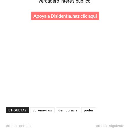
verdadero interés público.
Apoya a Disidentia, haz clic aquí
ETIQUETAS
coronavirus
democracia
poder
Artículo anterior
Artículo siguiente