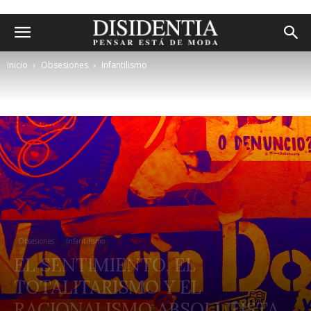
Inicio
Obsesiones
Infantilismo
Obsesiones
Infantilismo
EL SENTIMIENTO, EL
TOTALITARISMO Y EL
RACIONALISMO ABSOLUTISTA