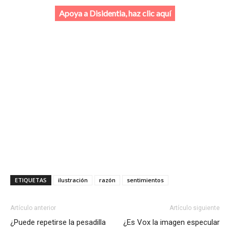
Apoya a Disidentia, haz clic aquí
ETIQUETAS
ilustración
razón
sentimientos
Artículo anterior
Artículo siguiente
¿Puede repetirse la pesadilla
¿Es Vox la imagen especular