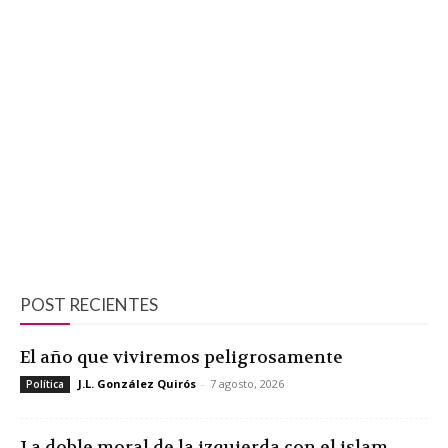
POST RECIENTES
El año que viviremos peligrosamente
J.L. González Quirós
-
7 agosto, 2026
Política
La doble moral de la izquierda con el islam