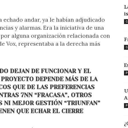
L
i
ía echado andar, ya le habían adjudicado
C
cias y alarmas. Era la iniciativa de una
a por alguna organización relacionada con
F
 de Vox, representaba a la derecha más
C
E
DO DEJAN DE FUNCIONAR Y EL
P
N PROYECTO DEPENDE MÁS DE LA
OS QUE DE LAS PREFERENCIAS
U
ENTRAS 7NN “FRACASA”, OTROS
A
S NI MEJOR GESTIÓN “TRIUNFAN”
P
IENEN QUE ECHAR EL CIERRE
¿