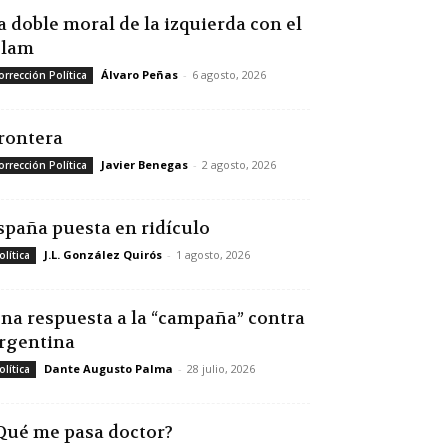
a doble moral de la izquierda con el
slam
Álvaro Peñas
-
6 agosto, 2026
orrección Política
rontera
Javier Benegas
-
2 agosto, 2026
orrección Política
spaña puesta en ridículo
J.L. González Quirós
-
1 agosto, 2026
olítica
na respuesta a la “campaña” contra
rgentina
Dante Augusto Palma
-
28 julio, 2026
olítica
Qué me pasa doctor?