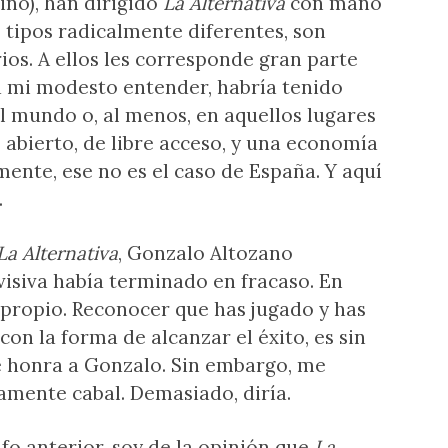
ino), han dirigido
La Alternativa
con mano
 tipos radicalmente diferentes, son
s. A ellos les corresponde gran parte
a mi modesto entender, habría tenido
el mundo o, al menos, en aquellos lugares
abierto, de libre acceso, y una economía
nte, ese no es el caso de España. Y aquí
.
La Alternativa
, Gonzalo Altozano
visiva había terminado en fracaso. En
propio. Reconocer que has jugado y has
on la forma de alcanzar el éxito, es sin
 honra a Gonzalo. Sin embargo, me
mente cabal. Demasiado, diría.
o anterior, soy de la opinión que
La