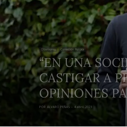
Obsesiones
Corrección Política
“EN UNA SOCI
CASTIGAR A 
OPINIONES PA
POR
ÁLVARO PEÑAS
-
4 abril, 2023