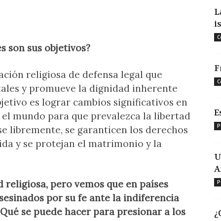
L
i
C
s son sus objetivos?
F
ación religiosa de defensa legal que
C
tales y promueve la dignidad inherente
jetivo es lograr cambios significativos en
E
do el mundo para que prevalezca la libertad
P
se libremente, se garanticen los derechos
ida y se protejan el matrimonio y la
U
A
ad religiosa, pero vemos que en países
P
sesinados por su fe ante la indiferencia
Qué se puede hacer para presionar a los
¿