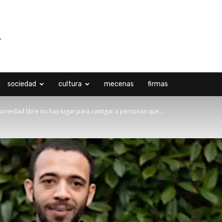
sociedad
cultura
mecenas
firmas
sociedad libre no hay lugar para castigar a personas que...