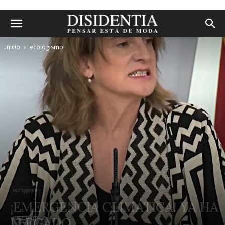
Inicio
ecologismo
ecologismo
¡EMERGENCIA CLIMÁTICA! YA HA
LLEGADO