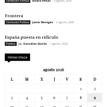
Álvaro Peñas
-
6 agosto, 2026
Corrección Política
Frontera
Javier Benegas
-
2 agosto, 2026
Corrección Política
España puesta en ridículo
J.L. González Quirós
-
1 agosto, 2026
Política
Hemeroteca
agosto 2026
L
M
X
J
V
S
D
1
2
3
4
5
6
7
8
9
10
11
12
13
14
15
16