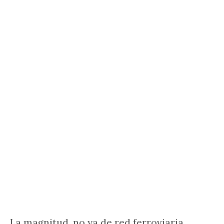
La magnitud, no ya de red ferroviaria