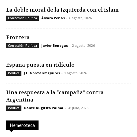
La doble moral de la izquierda con el islam
Álvaro Peñas
-
6 agosto, 2026
Corrección Política
Frontera
Javier Benegas
-
2 agosto, 2026
Corrección Política
España puesta en ridículo
J.L. González Quirós
-
1 agosto, 2026
Política
Una respuesta a la “campaña” contra
Argentina
Dante Augusto Palma
-
28 julio, 2026
Política
Hemeroteca