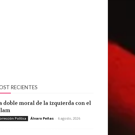
OST RECIENTES
a doble moral de la izquierda con el
slam
Álvaro Peñas
-
6 agosto, 2026
orrección Política