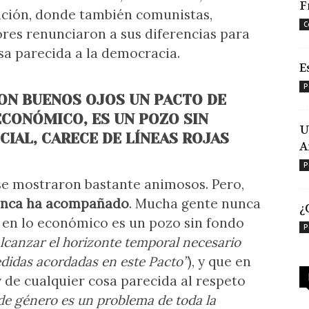
F
sición, donde también comunistas,
C
dores renunciaron a sus diferencias para
sa parecida a la democracia.
E
P
CON BUENOS OJOS UN PACTO DE
ECONÓMICO, ES UN POZO SIN
U
CIAL, CARECE DE LÍNEAS ROJAS
A
P
 se mostraron bastante animosos. Pero,
nunca ha acompañado
. Mucha gente nunca
¿
 en lo económico es un pozo sin fondo
P
canzar el horizonte temporal necesario
edidas acordadas en este Pacto”
), y que en
 y de cualquier cosa parecida al respeto
 de género es un problema de toda la