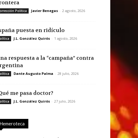
rontera
Javier Benegas
-
2 agosto, 2026
orrección Política
spaña puesta en ridículo
J.L. González Quirós
-
1 agosto, 2026
olítica
na respuesta a la “campaña” contra
rgentina
Dante Augusto Palma
-
28 julio, 2026
olítica
Qué me pasa doctor?
J.L. González Quirós
-
27 julio, 2026
olítica
Hemeroteca