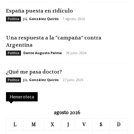
España puesta en ridículo
J.L. González Quirós
-
1 agosto, 2026
Política
Una respuesta a la “campaña” contra
Argentina
Dante Augusto Palma
-
28 julio, 2026
Política
¿Qué me pasa doctor?
J.L. González Quirós
-
27 julio, 2026
Política
Hemeroteca
agosto 2026
L
M
X
J
V
S
D