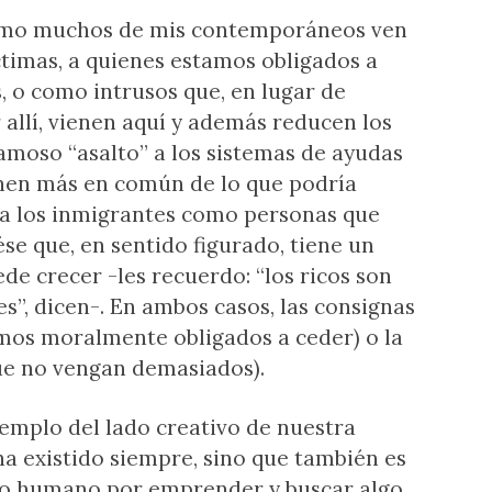
mo muchos de mis contemporáneos ven
ctimas, a quienes estamos obligados a
 o como intrusos que, en lugar de
 allí, vienen aquí y además reducen los
amoso “asalto” a los sistemas de ayudas
enen más en común de lo que podría
 a los inmigrantes como personas que
ése que, en sentido figurado, tiene un
 crecer -les recuerdo: “los ricos son
s”, dicen-. En ambos casos, las consignas
amos moralmente obligados a ceder) o la
que no vengan demasiados).
emplo del lado creativo de nuestra
ha existido siempre, sino que también es
zo humano por emprender y buscar algo