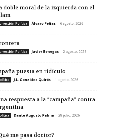
a doble moral de la izquierda con el
slam
Álvaro Peñas
-
6 agosto, 2026
orrección Política
rontera
Javier Benegas
-
2 agosto, 2026
orrección Política
spaña puesta en ridículo
J.L. González Quirós
-
1 agosto, 2026
olítica
na respuesta a la “campaña” contra
rgentina
Dante Augusto Palma
-
28 julio, 2026
olítica
Qué me pasa doctor?