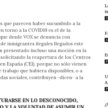
L
i
C
s que parecen haber sucumbido a la
n torno a la COVID19 es el de la
F
s que desde VOX se denuncia con
C
e inmigrantes ilegales llegados este
an presentado incluso una moción en la
E
 solicitando la reapertura de los Centros
P
en España (CEI), porque no sólo vienen
e trabajo que hubiera disponibles, o a
U
as sociales, contribuyen -dicen- a la
A
P
TURARSE EN LO DESCONOCIDO,
¿
O Y LA VOLUNTAD DE ASUMIR UN