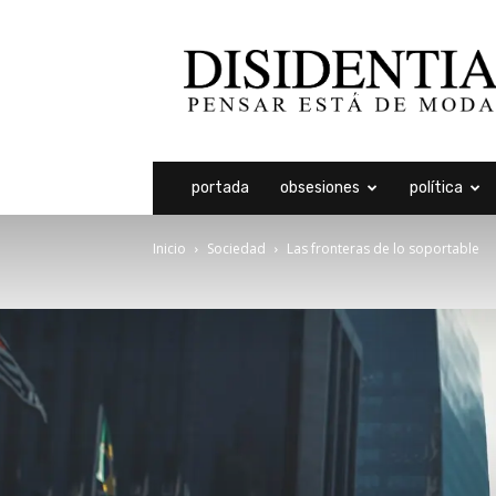
Disidentia
portada
obsesiones
política
Inicio
Sociedad
Las fronteras de lo soportable