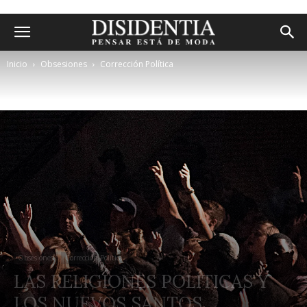
Inicio
Obsesiones
Corrección Política
Obsesiones
Corrección Política
LAS RELIGIONES POLÍTICAS Y
LOS NUEVOS SANTOS