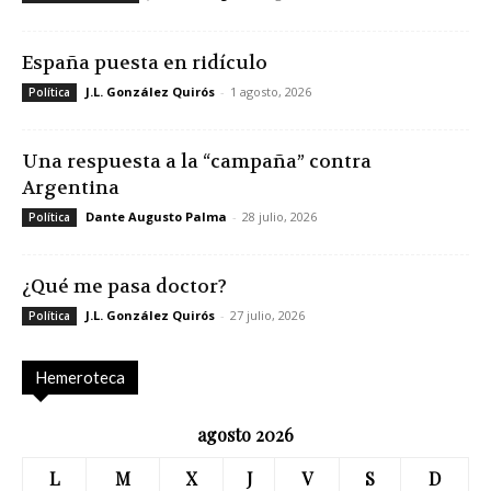
España puesta en ridículo
J.L. González Quirós
-
1 agosto, 2026
Política
Una respuesta a la “campaña” contra
Argentina
Dante Augusto Palma
-
28 julio, 2026
Política
¿Qué me pasa doctor?
J.L. González Quirós
-
27 julio, 2026
Política
Hemeroteca
agosto 2026
L
M
X
J
V
S
D