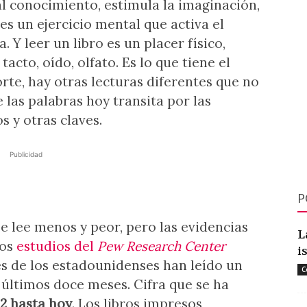
al conocimiento, estimula la imaginación,
s un ejercicio mental que activa el
 Y leer un libro es un placer físico,
acto, oído, olfato. Es lo que tiene el
orte, hay otras lecturas diferentes que no
e las palabras hoy transita por las
s y otras claves.
Publicidad
P
 lee menos y peor, pero las evidencias
L
mos
estudios del
Pew Research Center
i
es de los estadounidenses han leído un
C
 últimos doce meses. Cifra que se ha
2 hasta hoy
. Los libros impresos