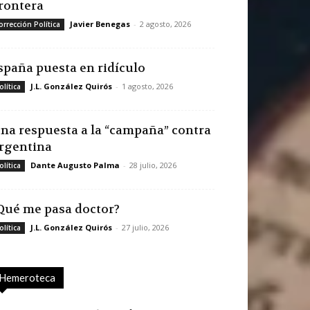
rontera
Javier Benegas
-
2 agosto, 2026
orrección Política
spaña puesta en ridículo
J.L. González Quirós
-
1 agosto, 2026
olítica
na respuesta a la “campaña” contra
rgentina
Dante Augusto Palma
-
28 julio, 2026
olítica
Qué me pasa doctor?
J.L. González Quirós
-
27 julio, 2026
olítica
Hemeroteca