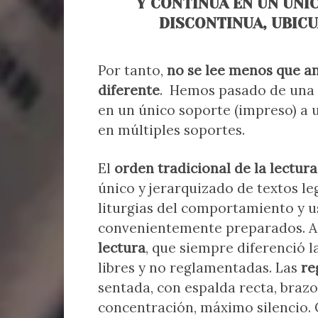
Y CONTINUA EN UN ÚNI
DISCONTINUA, UBIC
Por tanto,
no se lee menos que a
diferente
. Hemos pasado de una le
en un único soporte (impreso) a u
en múltiples soportes.
El
orden tradicional de la lectura
único y jerarquizado de textos l
liturgias del comportamiento y u
convenientemente preparados. As
lectura
, que siempre diferenció la
libres y no reglamentadas. Las
re
sentada, con espalda recta, braz
concentración, máximo silencio. 