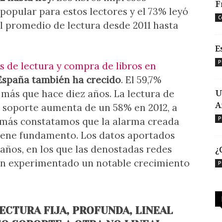
F
popular para estos lectores y el 73% leyó
C
El promedio de lectura desde 2011 hasta
E
P
s de lectura y compra de libros en
España también ha crecido
. El 59,7%
más que hace diez años. La lectura de
U
A
r soporte aumenta de un 58% en 2012, a
P
z más constatamos que la alarma creada
tiene fundamento. Los datos aportados
años, en los que las denostadas redes
¿
han experimentado un notable crecimiento
P
ECTURA FIJA, PROFUNDA, LINEAL