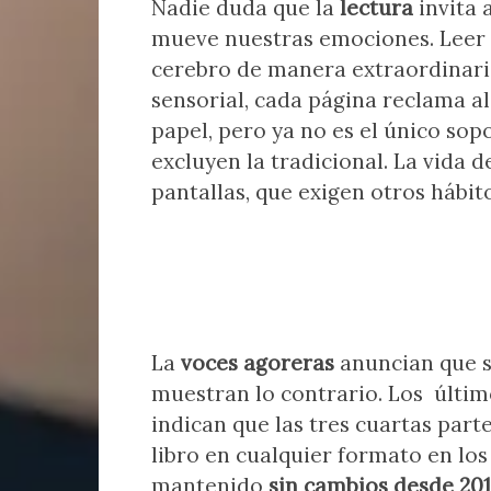
Nadie duda que la
lectura
invita 
mueve nuestras emociones. Leer e
cerebro de manera extraordinaria.
sensorial, cada página reclama al t
papel, pero ya no es el único sop
excluyen la tradicional. La vida d
pantallas, que exigen otros hábito
La
voces agoreras
anuncian que se
muestran lo contrario. Los últi
indican que las tres cuartas part
libro en cualquier formato en los
mantenido
sin cambios desde 201