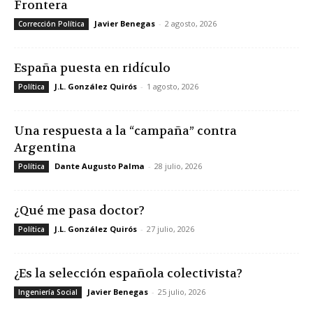
Frontera
Javier Benegas
-
2 agosto, 2026
Corrección Política
España puesta en ridículo
J.L. González Quirós
-
1 agosto, 2026
Política
Una respuesta a la “campaña” contra
Argentina
Dante Augusto Palma
-
28 julio, 2026
Política
¿Qué me pasa doctor?
J.L. González Quirós
-
27 julio, 2026
Política
¿Es la selección española colectivista?
Javier Benegas
-
25 julio, 2026
Ingeniería Social