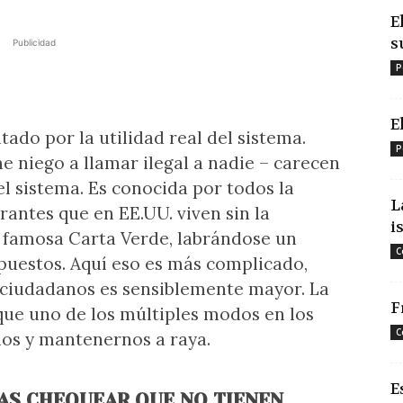
E
s
Publicidad
P
E
tado por la utilidad real del sistema.
P
e niego a llamar ilegal a nadie – carecen
el sistema. Es conocida por todos la
L
rantes que en EE.UU. viven sin la
i
la famosa Carta Verde, labrándose un
C
puestos. Aquí eso es más complicado,
s ciudadanos es sensiblemente mayor. La
F
, que uno de los múltiples modos en los
C
nos y mantenernos a raya.
E
RAS CHEQUEAR QUE NO TIENEN