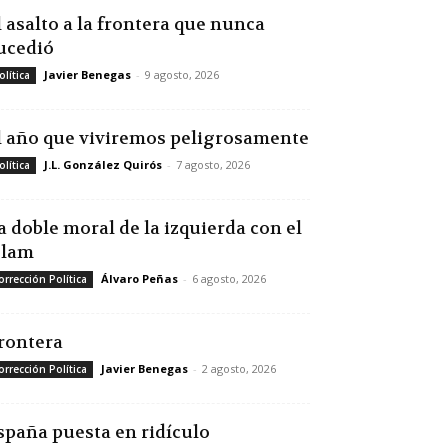
l asalto a la frontera que nunca
ucedió
Javier Benegas
-
9 agosto, 2026
olítica
l año que viviremos peligrosamente
J.L. González Quirós
-
7 agosto, 2026
olítica
a doble moral de la izquierda con el
slam
Álvaro Peñas
-
6 agosto, 2026
orrección Política
rontera
Javier Benegas
-
2 agosto, 2026
orrección Política
spaña puesta en ridículo