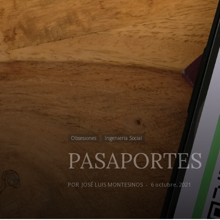
Obsesiones
Ingeniería Social
PASAPORTES
POR
JOSÉ LUIS MONTESINOS
-
6 octubre, 2021