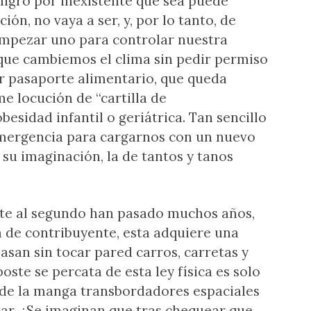
eligro por inexistente que sea puede
ón, no vaya a ser, y, por lo tanto, de
mpezar uno para controlar nuestra
 que cambiemos el clima sin pedir permiso
r pasaporte alimentario, que queda
e locución de “cartilla de
besidad infantil o geriátrica. Tan sencillo
mergencia para cargarnos con un nuevo
su imaginación, la de tantos y tanos
rte al segundo han pasado muchos años,
a de contribuyente, esta adquiere una
asan sin tocar pared carros, carretas y
ste se percata de esta ley física es solo
 de la manga transbordadores espaciales
tar. ¿Se imaginan que tras chequear que