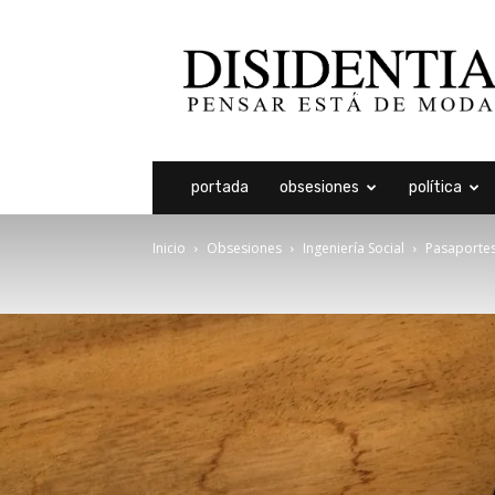
Disidentia
portada
obsesiones
política
Inicio
Obsesiones
Ingeniería Social
Pasaporte