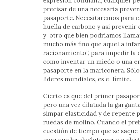
expresión cotidiana, cualquier p
precisar de una necesaria prevenci
pasaporte. Necesitaremos para e
huella de carbono y así prevenir
y otro que bien podríamos llama
mucho más fino que aquella infam
racionamiento”, para impedir la o
como inventar un miedo o una e
pasaporte en la mariconera. Sólo 
líderes mundiales, es el límite.
Cierto es que del primer pasapo
pero una vez dilatada la gargant
simpar elasticidad y de repente p
ruedas de molino. Cuando el prebo
cuestión de tiempo que se saque
para que los deglutamos sin chis