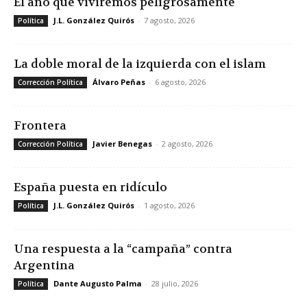
El año que viviremos peligrosamente
J.L. González Quirós
-
7 agosto, 2026
Política
La doble moral de la izquierda con el islam
Álvaro Peñas
-
6 agosto, 2026
Corrección Política
Frontera
Javier Benegas
-
2 agosto, 2026
Corrección Política
España puesta en ridículo
J.L. González Quirós
-
1 agosto, 2026
Política
Una respuesta a la “campaña” contra
Argentina
Dante Augusto Palma
-
28 julio, 2026
Política