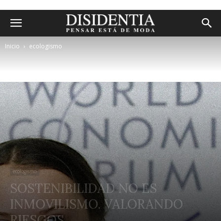
Inicio
ecologismo
ecologismo
SOSTENIBILIDAD NO ES
INMOVILISMO. VALORANDO
RIESGOS