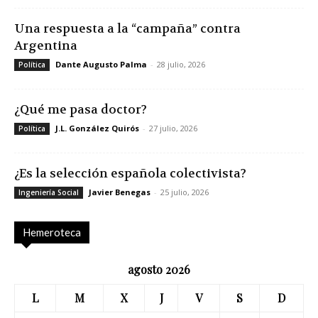
Una respuesta a la “campaña” contra
Argentina
Dante Augusto Palma
-
28 julio, 2026
Política
¿Qué me pasa doctor?
J.L. González Quirós
-
27 julio, 2026
Política
¿Es la selección española colectivista?
Javier Benegas
-
25 julio, 2026
Ingeniería Social
Hemeroteca
agosto 2026
L
M
X
J
V
S
D