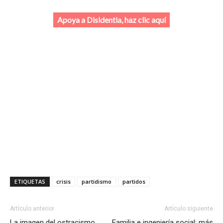
Apoya a Disidentia, haz clic aquí
ETIQUETAS
crisis
partidismo
partidos
Artículo anterior
Artículo siguiente
La imagen del ostracismo
Familia e ingeniería social: más