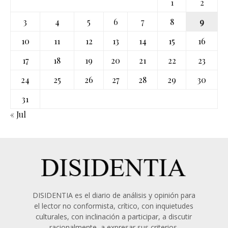
1
2
3
4
5
6
7
8
9
10
11
12
13
14
15
16
17
18
19
20
21
22
23
24
25
26
27
28
29
30
31
« Jul
DISIDENTIA es el diario de análisis y opinión para
el lector no conformista, crítico, con inquietudes
culturales, con inclinación a participar, a discutir
racionalmente, a expresar sus criterios.