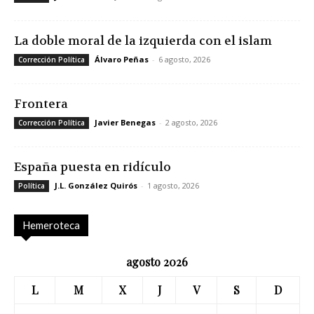
La doble moral de la izquierda con el islam
Álvaro Peñas
-
6 agosto, 2026
Corrección Política
Frontera
Javier Benegas
-
2 agosto, 2026
Corrección Política
España puesta en ridículo
J.L. González Quirós
-
1 agosto, 2026
Política
Hemeroteca
agosto 2026
L
M
X
J
V
S
D