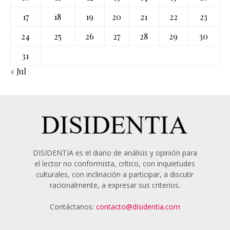
17
18
19
20
21
22
23
24
25
26
27
28
29
30
31
« Jul
DISIDENTIA es el diario de análisis y opinión para
el lector no conformista, crítico, con inquietudes
culturales, con inclinación a participar, a discutir
racionalmente, a expresar sus criterios.
Contáctanos:
contacto@disidentia.com